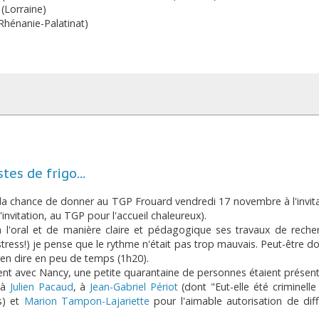
(Lorraine)
hénanie-Palatinat)
es de frigo...
u la chance de donner au TGP Frouard vendredi 17 novembre à l'invit
invitation, au TGP pour l'accueil chaleureux).
à l'oral et de manière claire et pédagogique ses travaux de reche
stress!) je pense que le rythme n'était pas trop mauvais. Peut-être do
 en dire en peu de temps (1h20).
ment avec Nancy, une petite quarantaine de personnes étaient présent
 à
Julien Pacaud
, à
Jean-Gabriel Périot
(dont "Eut-elle été criminelle
s) et
Marion Tampon-Lajariette
pour l'aimable autorisation de dif