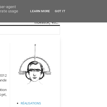
user-agent
erate usage
LEARN MORE
GOT IT
 2012
rande
ition
ojet,
RÉALISATIONS