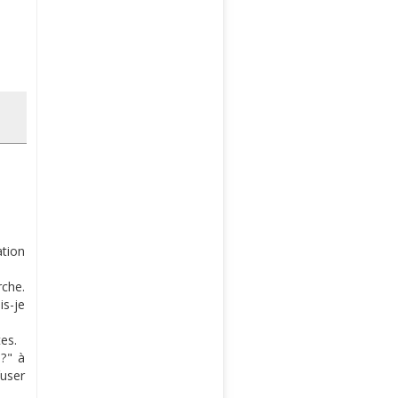
ation
rche.
is-je
es.
 ?" à
fuser