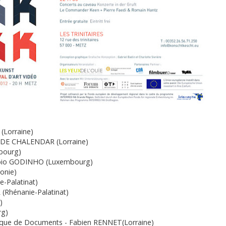
(Lorraine)
e DE CHALENDAR (Lorraine)
bourg)
 Fabio GODINHO (Luxembourg)
onie)
e-Palatinat)
(Rhénanie-Palatinat)
)
rg)
itique de Documents - Fabien RENNET(Lorraine)