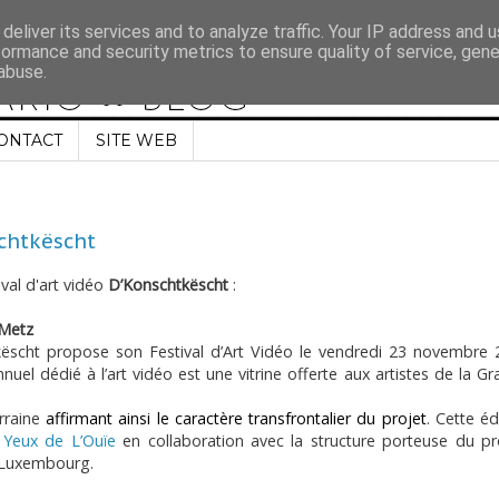
deliver its services and to analyze traffic. Your IP address and 
formance and security metrics to ensure quality of service, gen
abuse.
ONTACT
SITE WEB
schtkëscht
ival d'art vidéo
D’Konschtkëscht
:
 Metz
tkëscht propose son Festival d’Art Vidéo le vendredi 23 novembre
nnuel dédié à l’art vidéo est une vitrine offerte aux artistes de la G
orraine
affirmant ainsi le caractère transfrontalier du projet
. Cette éd
 Yeux de L’Ouïe
en collaboration avec la structure porteuse du pr
u Luxembourg.