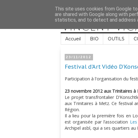
This site uses cookies from Google to 
are shared with Google along with per
statistics, and to detect and address 
Accueil
BIO
OUTILS
C
23/11/2012
Festival d'Art Vidéo D’Kon
Participation à l'organisation du fest
23 novembre 2012 aux Trinitaires à
Le projet transfrontalier D’Konsch
aux Trinitaires à Metz. Ce festival a
Région.
Il a lieu pour la première fois en L
est organisée par l’association
Les
Archipel asbl, qui a ses quartiers a