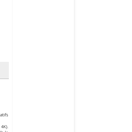
atifs
 4K).