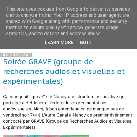
This site uses cookies from Google to deliver its services
and to analyze traffic. Your IP address and user-agent are
shared with Google along with performance and security
metrics to ensure quality of service, generate usage
statistics, and to detect and address abuse.
▼
LEARN MORE
GOT IT
05/04/2023
Soirée GRAVE (groupe de
recherches audios et visuelles et
expérimentales)
Ça manquait "grave" sur Nancy une structure associative qui
participe à défricher et fédérer les expérimentations
audiovisuelles. Alors, à bon entendeur, on ne manque pas ce
vendredi soir 7/4 à L'Autre Canal à Nancy ce premier événement
concocté par GRAVE (Groupe de Recherches Audios et Visuelles
Expérimentales) :