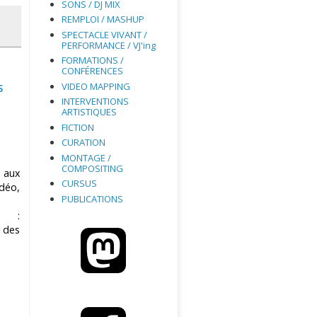
SONS / DJ MIX
REMPLOI / MASHUP
SPECTACLE VIVANT /
PERFORMANCE / VJ'ing
FORMATIONS /
CONFÉRENCES
s
VIDEO MAPPING
INTERVENTIONS
ARTISTIQUES
FICTION
CURATION
MONTAGE /
COMPOSITING
n aux
CURSUS
idéo,
PUBLICATIONS
on :
s des