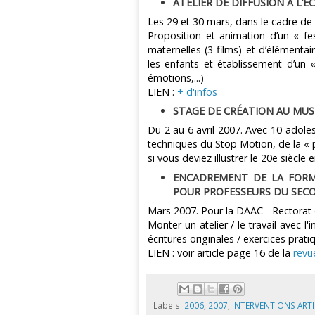
ATELIER DE DIFFUSION A L’É
Les 29 et 30 mars, dans le cadre de 
Proposition et animation d’un « fe
maternelles (3 films) et d’élémentai
les enfants et établissement d’un 
émotions,...)
LIEN :
+ d'infos
STAGE DE CRÉATION AU MUSÉ
Du 2 au 6 avril 2007. Avec 10 adol
techniques du Stop Motion, de la « pi
si vous deviez illustrer le 20e siècl
ENCADREMENT DE LA FORMA
POUR PROFESSEURS DU SEC
Mars 2007. Pour la DAAC - Rectorat
Monter un atelier / le travail avec l
écritures originales / exercices prati
LIEN : voir article page 16 de la
revu
Labels:
2006
,
2007
,
INTERVENTIONS ART