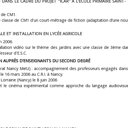
 DANS LE CADRE DU PROJET "ICAR" A L’ÉCOLE PRIMAIRE SAINT-
e de CM1.
ne classe de CM1 d'un court-métrage de fiction (adaptation d’une nou
LE ET INSTALLATION EN LYCÉE AGRICOLE
n 2006.
tallation vidéo sur le thème des jardins avec une classe de 3ème da
esseur d'E.S.C.
ION AUPRÈS D’ENSEIGNANTS DU SECOND DEGRÉ
torat Nancy Metz) : accompagnement des professeurs engagés dans
 le 16 mars 2006 au C.R.I. à Nancy.
 Lorraine (Nancy) le 8 juin 2006
éo et le cinéma expérimental comme approche du langage audiovisu