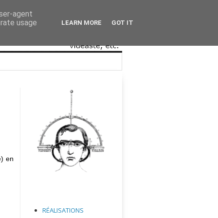
user-agent
erate usage
LEARN MORE
GOT IT
e) en
RÉALISATIONS