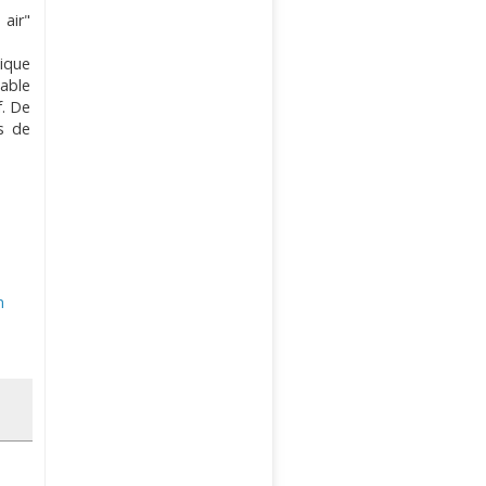
air"
ique
table
f. De
s de
n