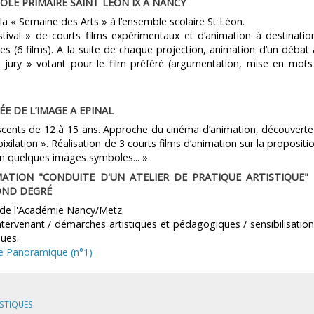
COLE PRIMAIRE SAINT LEON IX A NANCY
la « Semaine des Arts » à l’ensemble scolaire St Léon.
stival » de courts films expérimentaux et d’animation à destinati
res (6 films). A la suite de chaque projection, animation d’un débat
« jury » votant pour le film préféré (argumentation, mise en mot
E DE L’IMAGE A EPINAL
escents de 12 à 15 ans. Approche du cinéma d’animation, découvert
xilation ». Réalisation de 3 courts films d’animation sur la propositio
e en quelques images symboles... ».
TION "CONDUITE D'UN ATELIER DE PRATIQUE ARTISTIQUE"
OND DEGRÉ
 de l'Académie Nancy/Metz.
'intervenant / démarches artistiques et pédagogiques / sensibilisatio
ques.
e Panoramique (n°1)
ISTIQUES