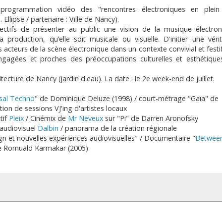
 programmation vidéo des "rencontres électroniques en plein 
lipse / partenaire : Ville de Nancy).
ectifs
de présenter au public une vision de la musique électron
production, qu’elle soit musicale ou visuelle. D'initier une véri
s acteurs de la scène électronique dans un contexte convivial et festi
engagées et proches des préoccupations culturelles et esthétique
hitecture de Nancy (jardin d'eau). La date : le 2e week-end de juillet.
sal Techno
" de Dominique Deluze (1998) / court-métrage "Gaïa" de
tion de sessions VJ'ing d'artistes locaux
tif
Pleix
/ Cinémix de
Mr Neveux
sur "Pi" de Darren Aronofsky
 audiovisuel
Dalbin
/ panorama de la création régionale
gn et nouvelles expériences audiovisuelles" / Documentaire "
Betwee
e Romuald Karmakar (2005)