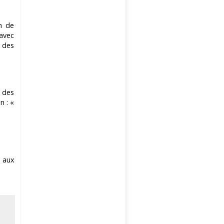
on de
 avec
s des
e des
n : «
n aux