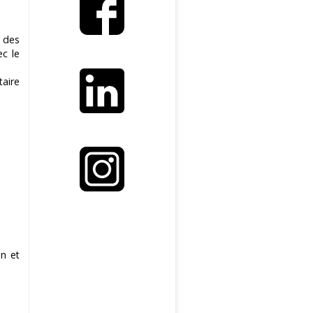
t des
ec le
taire
on et