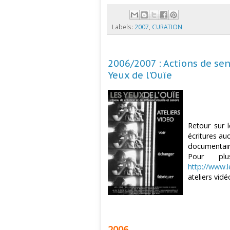
Labels:
2007
,
CURATION
2006/2007 : Actions de sens
Yeux de l'Ouïe
Retour sur l
écritures au
documentair
Pour plu
http://www.
ateliers vid
2006