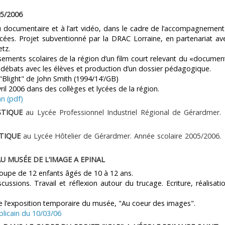
5/2006
u documentaire et à l’art vidéo, dans le cadre de l’accompagnemen
lycées. Projet subventionné par la DRAC Lorraine, en partenariat av
tz.
sements scolaires de la région d’un film court relevant du «documen
débats avec les élèves et production d’un dossier pédagogique.
 "Blight" de John Smith (1994/14’/GB)
ril 2006 dans des collèges et lycées de la région.
n (pdf)
STIQUE
au Lycée Professionnel Industriel Régional de Gérardmer.
STIQUE
au Lycée Hôtelier de Gérardmer. Année scolaire 2005/2006.
U MUSÉE DE L’IMAGE A EPINAL
roupe de 12 enfants âgés de 10 à 12 ans.
ussions. Travail et réflexion autour du trucage. Ecriture, réalisati
re l’exposition temporaire du musée, "Au coeur des images".
blicain du 10/03/06