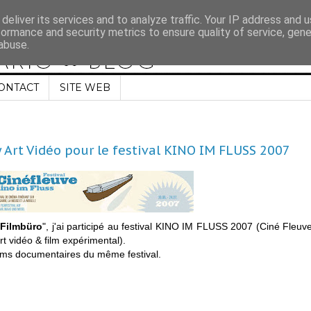
deliver its services and to analyze traffic. Your IP address and 
formance and security metrics to ensure quality of service, gen
abuse.
ONTACT
SITE WEB
 Art Vidéo pour le festival KINO IM FLUSS 2007
 Filmbüro
", j'ai participé au festival KINO IM FLUSS 2007 (Ciné Fleuv
rt vidéo & film expérimental).
 films documentaires du même festival.