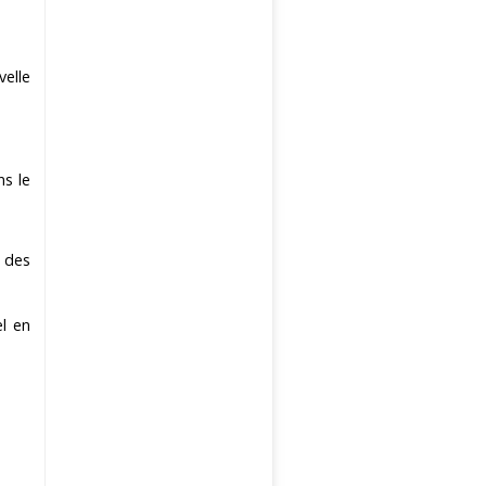
velle
ns le
 des
el en