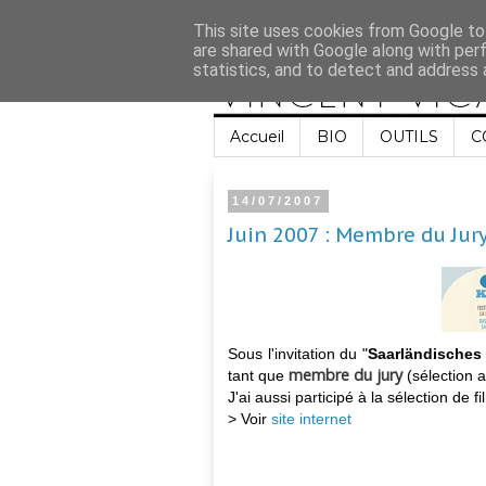
This site uses cookies from Google to 
are shared with Google along with per
statistics, and to detect and address 
Accueil
BIO
OUTILS
C
14/07/2007
Juin 2007 : Membre du Jury
Sous l'invitation du "
Saarländisches
membre du jury
tant que
(sélection a
J'ai aussi participé à la sélection de
> Voir
site internet