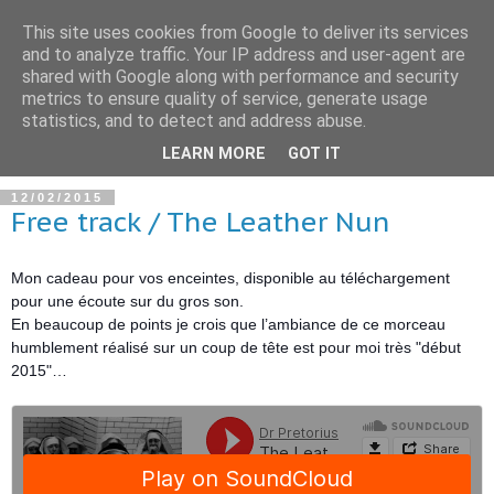
This site uses cookies from Google to deliver its services
and to analyze traffic. Your IP address and user-agent are
shared with Google along with performance and security
metrics to ensure quality of service, generate usage
statistics, and to detect and address abuse.
▼
LEARN MORE
GOT IT
12/02/2015
Free track / The Leather Nun
Mon cadeau pour vos enceintes, disponible au téléchargement
pour une écoute sur du gros son.
En beaucoup de points je crois que l’ambiance de ce morceau
humblement réalisé sur un coup de tête est pour moi très "début
2015"…