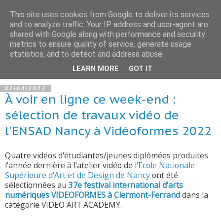
This site uses cookies from Google to deliver its services
and to analyze traffic. Your IP address and user-agent are
shared with Google along with performance and security
metrics to ensure quality of service, generate usage
statistics, and to detect and address abuse.
▼
LEARN MORE
GOT IT
02/04/2022
À voir en ligne ce week-end :
sélection de travaux vidéo de
l'ENSAD Nancy à Vidéoformes 2022
Quatre vidéos d'étudiantes/jeunes diplômées produites
l'année dernière à l'atelier vidéo de
l'Ecole Nationale
Supérieure d'Art et de Design de Nancy
ont été
sélectionnées au
37e festival international d'arts
numériques VIDEOFORMES à Clermont-Ferrand
dans la
catégorie VIDEO ART ACADEMY.