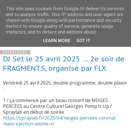
This site uses cookies from Google to deliver its services
and to analyze traffic. Your IP address and user-agent are
shared with Google along with performance and security
metrics to ensure quality of service, generate usage
statistics, and to detect and address abuse.
▼
LEARN MORE
GOT IT
23/04/2025
DJ Set le 25 avril 2025 … 2e soir de
FRAGMENTS, organisé par FLX
Vendredi 25 avril 2025, double programme, double plaisir
:
1 / ça commence par un beau concert de NEIGES
PERCEES au Centre Culturel Georges Pomp It Up /
Spraylab en début de soirée
https://spraylab.fr/2025/04/neiges-percees-coronal-
mass-ejection-atome-x/