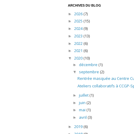
ARCHIVES DU BLOG
2026
(7)
►
2025
(15)
►
2024
(9)
►
2023
(13)
►
2022
(6)
►
2021
(6)
►
2020
(10)
▼
décembre
(1)
►
septembre
(2)
▼
Rentrée masquée au Centre Cu
Ateliers collaboratifs à CCGP-
juillet
(1)
►
juin
(2)
►
mai
(1)
►
avril
(3)
►
2019
(6)
►