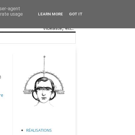
user-agent
erate usage
LEARN MORE
GOT IT
é
re
RÉALISATIONS