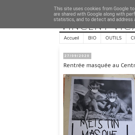
This site uses cookies from Google to 
are shared with Google along with per
statistics, and to detect and address 
Accueil
BIO
OUTILS
C
27/09/2020
Rentrée masquée au Centr