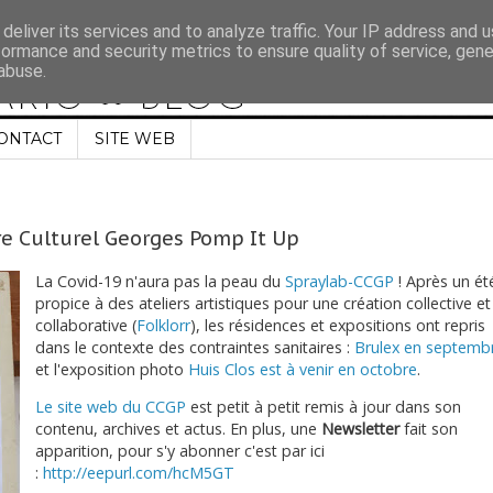
deliver its services and to analyze traffic. Your IP address and 
formance and security metrics to ensure quality of service, gen
abuse.
ONTACT
SITE WEB
e Culturel Georges Pomp It Up
La Covid-19 n'aura pas la peau du
Spraylab-CCGP
! Après un ét
propice à des ateliers artistiques pour une création collective et
collaborative (
Folklorr
), les résidences et expositions ont repris
dans le contexte des contraintes sanitaires :
Brulex en septemb
et l'exposition photo
Huis Clos est à venir en octobre
.
Le site web du CCGP
est petit à petit remis à jour dans son
contenu, archives et actus. En plus, une
Newsletter
fait son
apparition, pour s'y abonner c'est par ici
:
http://eepurl.com/hcM5GT