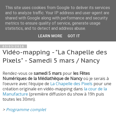
This site uses cookies from Google to deliver its services
and to analyze traffic. Your IP address and user-agent are
shared with Google along with performance and security
metrics to ensure quality of service, generate usage
statistics, and to detect and address abuse.
▼
LEARN MORE
GOT IT
03/03/2016
Vidéo-mapping - "La Chapelle des
Pixels" - Samedi 5 mars / Nancy
Rendez-vous ce
samedi 5 mars
pour
les Fêtes
Numériques de la Médiathèque de Nancy
où je serais à
l'oeuvre avec l'équipe de
La Chapelle des Pixels
pour une
création originale en vidéo-mapping dans
la cour de la
Manufacture
(première diffusion du show à 19h puis
toutes les 30mn).
>
Programme complet