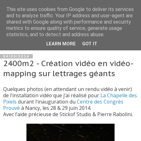
This site uses cookies from Google to deliver its services
and to analyze traffic. Your IP address and user-agent are
shared with Google along with performance and security
metrics to ensure quality of service, generate usage
statistics, and to detect and address abuse.
▼
LEARN MORE
GOT IT
04/09/2014
2400m2 - Création vidéo en vidéo-
mapping sur lettrages géants
Quelques photos (en attendant un rendu vidéo à venir)
de l'installation vidéo que j'ai réalisé pour
La Chapelle des
Pixels
durant l'inauguration du
Centre des Congrès
Prouvé
à Nancy, les 28 & 29 juin 2014.
Avec l'aide précieuse de Stickof Studio & Pierre Rabolini.