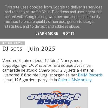
This site uses cookies from Google to deliver its services
and to analyze traffic. Your IP address and user-agent are
shared with Google along with performance and security
metrics to ensure quality of service, generate usage
statistics, and to detect and address abuse.
▼
LEARN MORE
GOT IT
08/06/2025
DJ sets - juin 2025
Vendredi 6 juin et jeudi 12 juin à Nancy, mon
doppelganger
Dr. Pretorius
fera équipe avec mon
camarade de studio
Ouero
pour 2 Dj sets à 4 mains :
• vendredi 6.6 soirée junglist organisé par
BMM Records
• jeudi 12.6 gardent party de la
Galerie MyMonkey