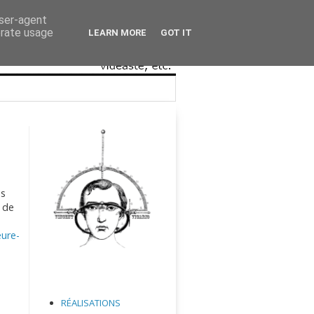
user-agent
erate usage
LEARN MORE
GOT IT
es
s de
eure-
RÉALISATIONS