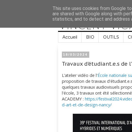
This site uses cookies from Google to 
are shared with Google along with per
statistics, and to detect and address 
Accueil
BIO
OUTILS
C
18/03/2024
Travaux d'étudiant.e.s d
L’atelier vidéo de l'
École nationale s
proposition de travaux d'étudiant.e.s
quelques travaux audiovisuels propos
l'école, 3 travaux ont été sélection
ACADEMY :
https://festival2024.vi
d-art-et-de-design-nancy/