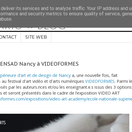
deliver its services and to analyze traffic. Your IP address and 
formance and security metrics to ensure quality of service, gen
abuse.
ONTACT
SITE WEB
e l'ENSAD Nancy à VIDEOFORMES
upérieure d’art et de design de Nancy
a, une nouvelle fois, fait
 au festival d'art vidéo et d'arts numériques
VIDEOFORMES
. Parmi l
és par les auteurs.rices et/ou les enseignant.e.s issus des 3 option
nés et seront présentés dans le cadre de l’exposition VIDEO ART
deoformes.com/expositions/video-art-academy/ecole-nationale-superi