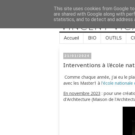
This site uses cookies from Google to 
are shared with Google along with per
statistics, and to detect and address 
Accueil
BIO
OUTILS
C
21/01/2024
Interventions à l'école na
Comme chaque année, j'ai eu le plais
avec les Master1 à
l'école nationale
En novembre 2023
: pour une créati
d'Architecture (Maison de l'Architect