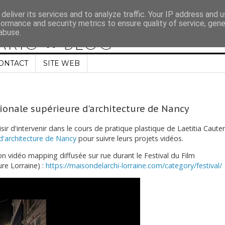
deliver its services and to analyze traffic. Your IP address and 
formance and security metrics to ensure quality of service, gen
abuse.
ONTACT
SITE WEB
tionale supérieure d'architecture de Nancy
ir d'intervenir dans le cours de pratique plastique de Laetitia Caute
 d'architecture de Nancy
pour suivre leurs projets vidéos.
on vidéo mapping diffusée sur rue durant le Festival du Film
ure Lorraine) :
https://maisondelarchi-lorraine.com/category/festival/