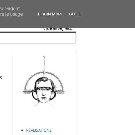
user-agent
erate usage
LEARN MORE
GOT IT
ro
RÉALISATIONS