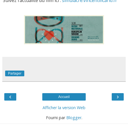
Suivez l'actualité du film ici :
simulacre.vincentvicario.fr
Partager
‹
›
Accueil
Afficher la version Web
Fourni par
Blogger
.