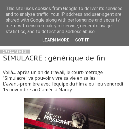
This site uses cookies from Google to deliver its services
and to analyze traffic. Your IP address and user-agent are
shared with Google along with performance and security
metrics to ensure quality of service, generate usage
statistics, and to detect and address abuse.
▼
LEARN MORE
GOT IT
27/11/2013
SIMULACRE : générique de fin
Voilà… après un an de travail, le court-métrage
"Simulacre" va pouvoir vivre sa vie en salles !
L'avant-première avec l'équipe du film a eu lieu vendredi
15 novembre au Caméo à Nancy.