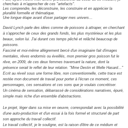
cherchais à m'approcher de ces "artefacts".
Les comprendre, les déconstruire, les construire et en apprécier la
pluralité formelle et thématique.
Une longue étape avant d'oser partager mes univers…
David Lynch parle des idées comme de poissons à attraper, en cherchant
à s'approcher de ceux des grands fonds, les plus mystérieux et les plus
beaux, selon lui.
J'ai durant ces temps pêché et relâché beaucoup de
poissons.
Fasciné et moi-même allègrement bercé d'un imaginaire fait d'images
mentales, rêves endormis ou éveillés, mon premier gros poisson fut le
rêve, en 2009, de ces deux femmes traversant la nature, dont la
présence serait le reflet de leur relation. "Mme Destin et Melle Hasard…"
Ecrit au réveil sous une forme libre, non conventionnelle, cette trace est
restée mon document de travail pour porter à l'écran ce moment, ces
personnages, ces sensations et ces sons que je voulais concrétiser.
Un cinéma de sensation, débarrassé de considérations narratives, épuré,
simple mais riche d'un ensemble d'abstractions.
Le projet, léger dans sa mise en oeuvre, correspondait avec la possibilité
d'une auto-production et d'un essai à la fois formel et structurel de part
son approche du travail collectif.
Le travail collectif, je le souligne, est la raison d'être de ce médium et