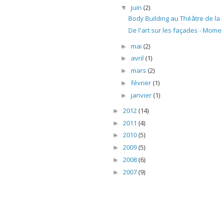
juin
(2)
▼
Body Building au Théâtre de la 
De l'art sur les façades - Momen
mai
(2)
►
avril
(1)
►
mars
(2)
►
février
(1)
►
janvier
(1)
►
2012
(14)
►
2011
(4)
►
2010
(5)
►
2009
(5)
►
2008
(6)
►
2007
(9)
►