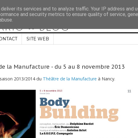
deliver its services and to analyze traffic. Your IP address and 
formance and security metrics to ensure quality of service, gen
abuse.
ONTACT
SITE WEB
de la Manufacture - du 5 au 8 novembre 2013
saison 2013/2014 du
Théâtre de la Manufacture
à Nancy.