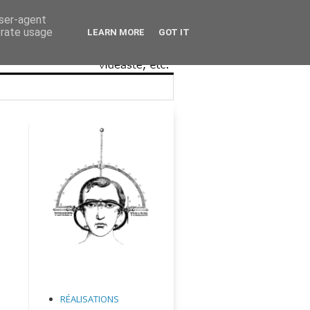
user-agent
erate usage
LEARN MORE
GOT IT
RÉALISATIONS