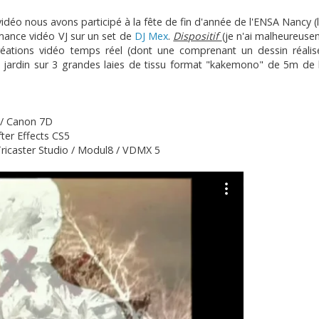
déo nous avons participé à la fête de fin d'année de l'ENSA Nancy (
mance vidéo VJ sur un set de
DJ Mex
.
Dispositif
(je n'ai malheureus
réations vidéo temps réel (dont une comprenant un dessin réalis
té jardin sur 3 grandes laies de tissu format "kakemono" de 5m de
 / Canon 7D
fter Effects CS5
 Tricaster Studio / Modul8 / VDMX 5