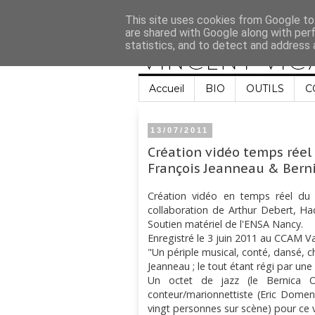
This site uses cookies from Google to 
are shared with Google along with per
statistics, and to detect and address 
Accueil
BIO
OUTILS
C
13/07/2011
Création vidéo temps réel 
François Jeanneau & Berni
Création vidéo en temps réel du
collaboration de Arthur Debert, Ha
Soutien matériel de l'ENSA Nancy.
Enregistré le 3 juin 2011 au CCAM V
"Un périple musical, conté, dansé, ch
Jeanneau ; le tout étant régi par un
Un octet de jazz (le Bernica O
conteur/marionnettiste (Eric Domen
vingt personnes sur scène) pour ce vo