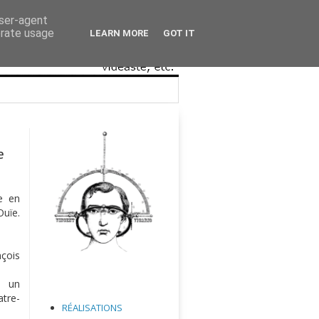
user-agent
erate usage
LEARN MORE
GOT IT
e
e en
Ouïe.
nçois
, un
atre-
RÉALISATIONS