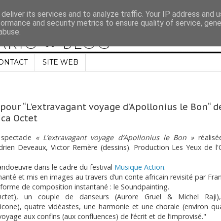
deliver its services and to analyze traffic. Your IP address and 
formance and security metrics to ensure quality of service, gen
abuse.
ONTACT
SITE WEB
pour “L’extravagant voyage d’Apollonius le Bon“ d
ca Octet
 spectacle
« L’extravagant voyage d’Apollonius le Bon »
réalisé
drien Deveaux, Victor Remère (dessins). Production Les Yeux de l'
andoeuvre dans le cadre du festival
Musique Action
.
anté et mis en images au travers d’un conte africain revisité par Fra
e forme de composition instantané : le Soundpainting.
ctet), un couple de danseurs (Aurore Gruel & Michel Raji)
icone), quatre vidéastes, une harmonie et une chorale (environ qu
yage aux confins (aux confluences) de l’écrit et de l’improvisé."