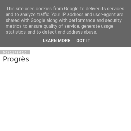
This site uses cookies from Google to deliver its services
and to analyze traffic. Your IP address and user-agent are
shared with Google along with performance and security
metrics to ensure quality of service, generate usage
statistics, and to detect and address abuse.
▼
LEARN MORE
GOT IT
06/11/2010
Progrès