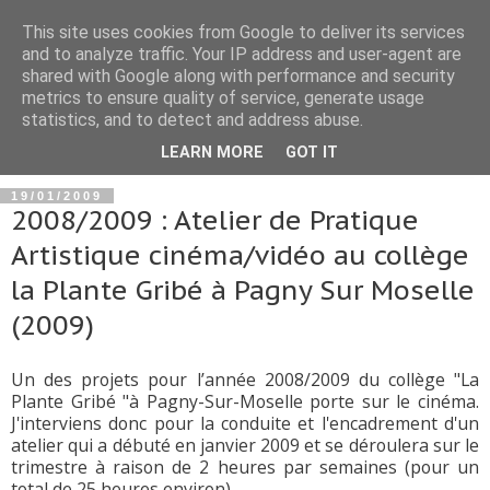
This site uses cookies from Google to deliver its services
and to analyze traffic. Your IP address and user-agent are
shared with Google along with performance and security
metrics to ensure quality of service, generate usage
statistics, and to detect and address abuse.
▼
LEARN MORE
GOT IT
19/01/2009
2008/2009 : Atelier de Pratique
Artistique cinéma/vidéo au collège
la Plante Gribé à Pagny Sur Moselle
(2009)
Un des projets pour l’année 2008/2009 du collège "La
Plante Gribé "à Pagny-Sur-Moselle porte sur le cinéma.
J'interviens donc pour la conduite et l'encadrement d'un
atelier qui a débuté en janvier 2009 et se déroulera sur le
trimestre à raison de 2 heures par semaines (pour un
total de 25 heures environ).